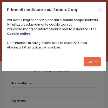
Prima di continuare sul SapereCoop
Per darti il miglior servizio possibile scuole.coopalleanza3-
0.it utilizza esclusivamente cookie tecnici.
Per avere maggiori informazioni in merito visualizza il link
Cookie policy
Vedi se il tuo territorio è coperto da SapereCoop di Coop
Continuando la navigazione del sito autorizzi Coop
Alleanza 3.0 (Clicca qui)
Alleanza 3.0 ad utilizzare i cookies.
Chiudi
Bentornato !
Autenticati per accedere
Nome utente
Password